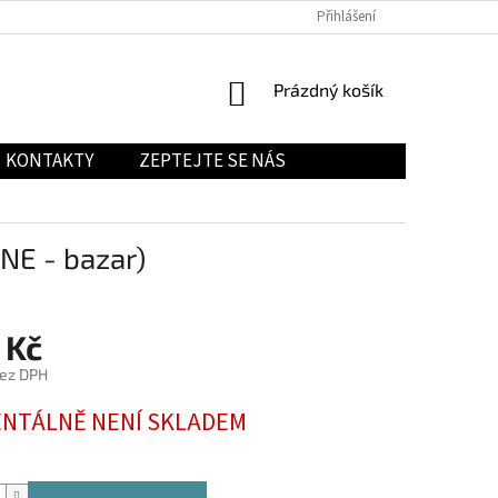
Přihlášení
NÁKUPNÍ
Prázdný košík
KOŠÍK
KONTAKTY
ZEPTEJTE SE NÁS
E - bazar)
 Kč
bez DPH
NTÁLNĚ NENÍ SKLADEM