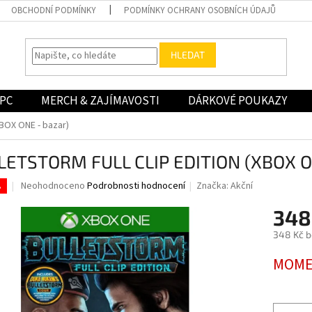
OBCHODNÍ PODMÍNKY
PODMÍNKY OCHRANY OSOBNÍCH ÚDAJŮ
HLEDAT
PC
MERCH & ZAJÍMAVOSTI
DÁRKOVÉ POUKAZY
BOX ONE - bazar)
LETSTORM FULL CLIP EDITION (XBOX ON
Průměrné
Neohodnoceno
Podrobnosti hodnocení
Značka:
Akční
.
hodnocení
produktu
348
je
348 Kč 
0,0
z
Měrná
MOME
5
cena:
hvězdiček.