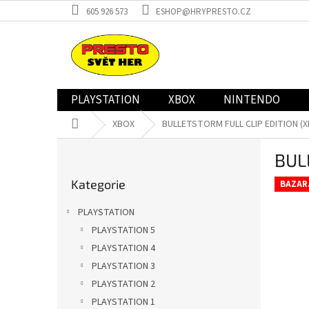
Přejít
605 926 573
ESHOP@HRYPRESTO.CZ
na
obsah
PLAYSTATION
XBOX
NINTENDO
Domů
XBOX
BULLETSTORM FULL CLIP EDITION (X
P
BUL
o
Přeskočit
s
Kategorie
kategorie
BAZAR
t
r
PLAYSTATION
a
PLAYSTATION 5
n
PLAYSTATION 4
n
í
PLAYSTATION 3
p
PLAYSTATION 2
a
PLAYSTATION 1