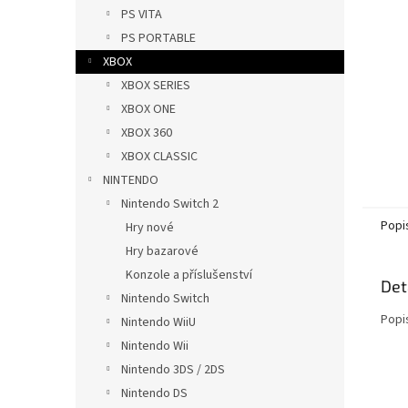
n
PS VITA
e
PS PORTABLE
l
XBOX
XBOX SERIES
XBOX ONE
XBOX 360
XBOX CLASSIC
NINTENDO
Nintendo Switch 2
Popi
Hry nové
Hry bazarové
Konzole a příslušenství
Det
Nintendo Switch
Popi
Nintendo WiiU
Nintendo Wii
Nintendo 3DS / 2DS
Nintendo DS