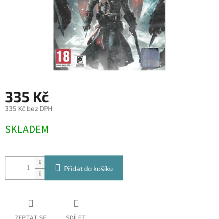
335 Kč
335 Kč bez DPH
Měrná
SKLADEM
cena:
Přidat do košíku
ZEPTAT SE
SDÍLET