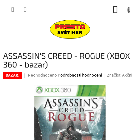
Přejít
NÁKUP
na
obsah
KOŠÍK
ASSASSIN'S CREED - ROGUE (XBOX
360 - bazar)
Průměrné
Neohodnoceno
Podrobnosti hodnocení
Značka:
Akční
BAZAR.
hodnocení
produktu
je
0,0
z
5
hvězdiček.