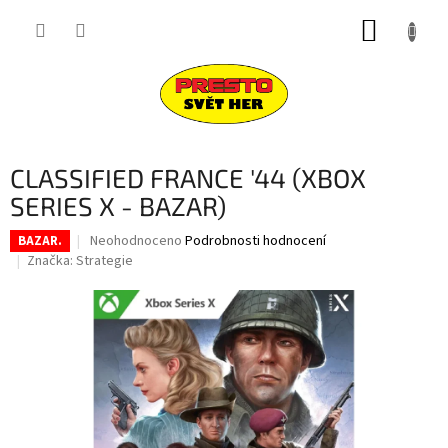
Přejít
NÁKUP
na
obsah
KOŠÍK
CLASSIFIED FRANCE '44 (XBOX
SERIES X - BAZAR)
Průměrné
Neohodnoceno
Podrobnosti hodnocení
BAZAR.
hodnocení
Značka:
Strategie
produktu
je
0,0
z
5
hvězdiček.