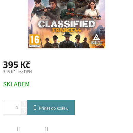
395 Kč
395 Kč bez DPH
Měrná
SKLADEM
cena:
Přidat do košíku