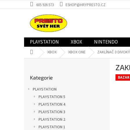
Přejít
605 926 573
ESHOP@HRYPRESTO.CZ
na
obsah
PLAYSTATION
XBOX
NINTENDO
Domů
XBOX
XBOX ONE
ZAKLÍNAČ 3 DIVOKÝ
P
ZAK
o
Přeskočit
s
Kategorie
kategorie
BAZAR
t
r
PLAYSTATION
a
PLAYSTATION 5
n
PLAYSTATION 4
n
í
PLAYSTATION 3
p
PLAYSTATION 2
a
PLAYSTATION 1