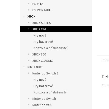
n
PS VITA
e
PS PORTABLE
l
XBOX
XBOX SERIES
XBOX ONE
Hry nové
Hry bazarové
Konzole a příslušenství
XBOX 360
Popi
XBOX CLASSIC
NINTENDO
Nintendo Switch 2
Det
Hry nové
Popi
Hry bazarové
Konzole a příslušenství
Nintendo Switch
Nintendo WiiU