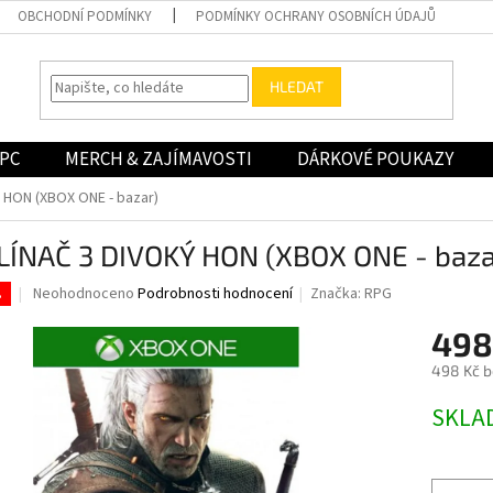
OBCHODNÍ PODMÍNKY
PODMÍNKY OCHRANY OSOBNÍCH ÚDAJŮ
HLEDAT
PC
MERCH & ZAJÍMAVOSTI
DÁRKOVÉ POUKAZY
 HON (XBOX ONE - bazar)
LÍNAČ 3 DIVOKÝ HON (XBOX ONE - baza
Průměrné
Neohodnoceno
Podrobnosti hodnocení
Značka:
RPG
.
hodnocení
produktu
498
je
498 Kč 
0,0
z
Měrná
SKLA
5
cena:
hvězdiček.