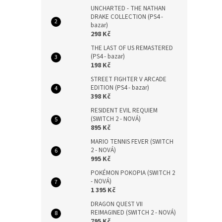
UNCHARTED - THE NATHAN
DRAKE COLLECTION (PS4 -
bazar)
298 Kč
THE LAST OF US REMASTERED
(PS4 - bazar)
198 Kč
STREET FIGHTER V ARCADE
EDITION (PS4 - bazar)
398 Kč
RESIDENT EVIL REQUIEM
(SWITCH 2 - NOVÁ)
895 Kč
MARIO TENNIS FEVER (SWITCH
2 - NOVÁ)
995 Kč
POKÉMON POKOPIA (SWITCH 2
- NOVÁ)
1 395 Kč
DRAGON QUEST VII
REIMAGINED (SWITCH 2 - NOVÁ)
795 Kč