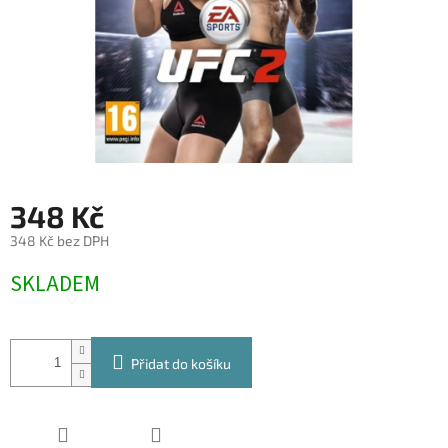
348 Kč
348 Kč bez DPH
Měrná
SKLADEM
cena:
Přidat do košíku