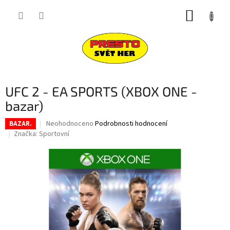
Přejít
NÁKUP
na
obsah
KOŠÍK
UFC 2 - EA SPORTS (XBOX ONE -
bazar)
Průměrné
Neohodnoceno
Podrobnosti hodnocení
BAZAR.
hodnocení
Značka:
Sportovní
produktu
je
0,0
z
5
hvězdiček.