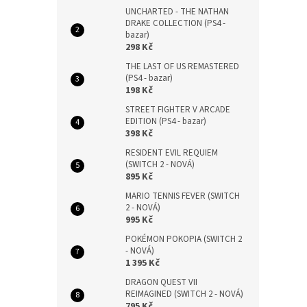
UNCHARTED - THE NATHAN
DRAKE COLLECTION (PS4 -
bazar)
298 Kč
THE LAST OF US REMASTERED
(PS4 - bazar)
198 Kč
STREET FIGHTER V ARCADE
EDITION (PS4 - bazar)
398 Kč
RESIDENT EVIL REQUIEM
(SWITCH 2 - NOVÁ)
895 Kč
MARIO TENNIS FEVER (SWITCH
2 - NOVÁ)
995 Kč
POKÉMON POKOPIA (SWITCH 2
- NOVÁ)
1 395 Kč
DRAGON QUEST VII
REIMAGINED (SWITCH 2 - NOVÁ)
795 Kč