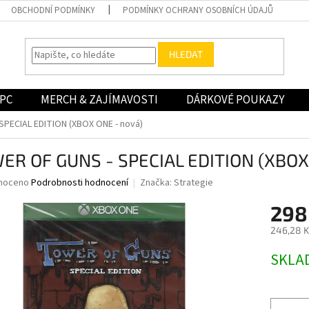
OBCHODNÍ PODMÍNKY
PODMÍNKY OCHRANY OSOBNÍCH ÚDAJŮ
HLEDAT
PC
MERCH & ZAJÍMAVOSTI
DÁRKOVÉ POUKAZY
PECIAL EDITION (XBOX ONE - nová)
ER OF GUNS - SPECIAL EDITION (XBOX
né
noceno
Podrobnosti hodnocení
Značka:
Strategie
ní
298
u
246,28 K
Měrná
SKLA
cena:
ek.