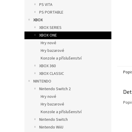
n
PS VITA
e
PS PORTABLE
l
XBOX
XBOX SERIES
XBOX ONE
Hry nové
Hry bazarové
Konzole a příslušenství
XBOX 360
Popi
XBOX CLASSIC
NINTENDO
Nintendo Switch 2
Det
Hry nové
Popi
Hry bazarové
Konzole a příslušenství
Nintendo Switch
Nintendo WiiU