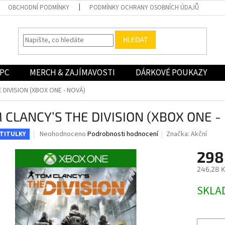
OBCHODNÍ PODMÍNKY
PODMÍNKY OCHRANY OSOBNÍCH ÚDAJŮ
HLEDAT
PC
MERCH & ZAJÍMAVOSTI
DÁRKOVÉ POUKAZY
DIVISION (XBOX ONE - NOVÁ)
 CLANCY’S THE DIVISION (XBOX ONE -
Průměrné
Neohodnoceno
Podrobnosti hodnocení
Značka:
Akční
 TITULKY
hodnocení
produktu
298
je
246,28 K
0,0
z
Měrná
SKLA
5
cena:
hvězdiček.