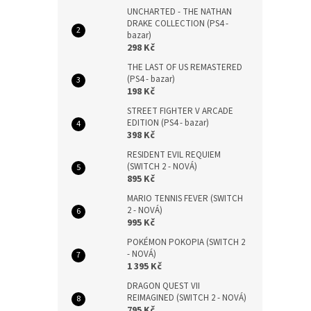
UNCHARTED - THE NATHAN
DRAKE COLLECTION (PS4 -
bazar)
298 Kč
THE LAST OF US REMASTERED
(PS4 - bazar)
198 Kč
STREET FIGHTER V ARCADE
EDITION (PS4 - bazar)
398 Kč
RESIDENT EVIL REQUIEM
(SWITCH 2 - NOVÁ)
895 Kč
MARIO TENNIS FEVER (SWITCH
2 - NOVÁ)
995 Kč
POKÉMON POKOPIA (SWITCH 2
- NOVÁ)
1 395 Kč
DRAGON QUEST VII
REIMAGINED (SWITCH 2 - NOVÁ)
795 Kč