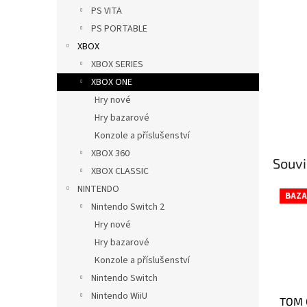
n
PS VITA
e
PS PORTABLE
l
XBOX
XBOX SERIES
XBOX ONE
Hry nové
Hry bazarové
Konzole a příslušenství
XBOX 360
Souvi
XBOX CLASSIC
NINTENDO
BAZA
Nintendo Switch 2
Hry nové
Hry bazarové
Konzole a příslušenství
Nintendo Switch
Nintendo WiiU
TOM 