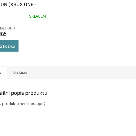
SION (XBOX ONE -
)
SKLADEM
 bez DPH
Kč
o košíku
s
Diskuze
ailní popis produktu
s produktu není dostupný