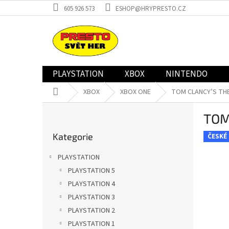
Přejít
605 926 573
ESHOP@HRYPRESTO.CZ
na
obsah
PLAYSTATION
XBOX
NINTENDO
Domů
XBOX
XBOX ONE
TOM CLANCY’S THE 
P
TOM
o
Přeskočit
s
Kategorie
kategorie
ČESKÉ
t
r
PLAYSTATION
a
PLAYSTATION 5
n
PLAYSTATION 4
n
í
PLAYSTATION 3
p
PLAYSTATION 2
a
PLAYSTATION 1