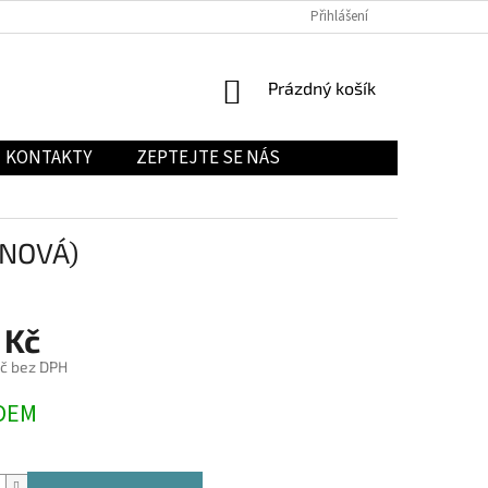
Přihlášení
NÁKUPNÍ
Prázdný košík
KOŠÍK
KONTAKTY
ZEPTEJTE SE NÁS
 NOVÁ)
 Kč
č bez DPH
DEM