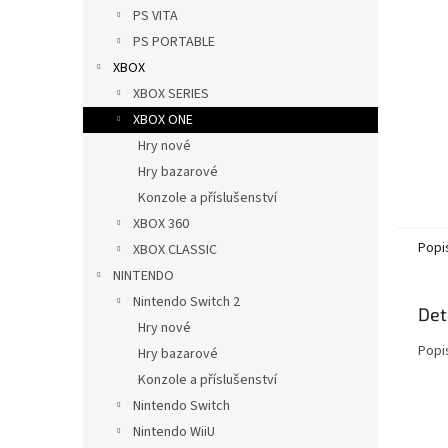
n
PS VITA
e
PS PORTABLE
l
XBOX
XBOX SERIES
XBOX ONE
Hry nové
Hry bazarové
Konzole a příslušenství
XBOX 360
Popi
XBOX CLASSIC
NINTENDO
Nintendo Switch 2
Det
Hry nové
Popi
Hry bazarové
Konzole a příslušenství
Nintendo Switch
Nintendo WiiU