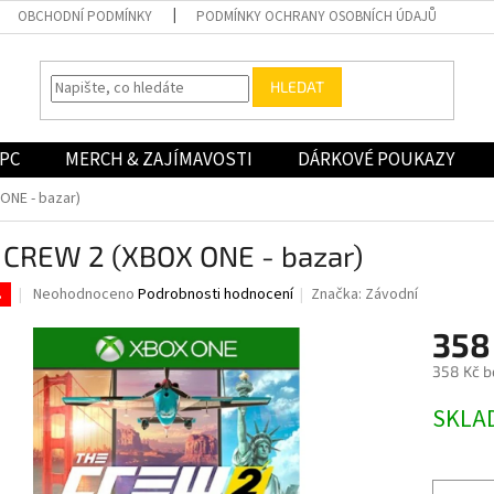
OBCHODNÍ PODMÍNKY
PODMÍNKY OCHRANY OSOBNÍCH ÚDAJŮ
HLEDAT
PC
MERCH & ZAJÍMAVOSTI
DÁRKOVÉ POUKAZY
ONE - bazar)
 CREW 2 (XBOX ONE - bazar)
Průměrné
Neohodnoceno
Podrobnosti hodnocení
Značka:
Závodní
.
hodnocení
produktu
358
je
358 Kč b
0,0
z
Měrná
SKLA
5
cena:
hvězdiček.