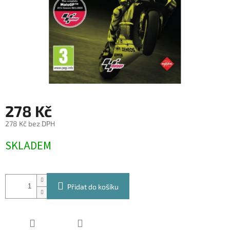
278 Kč
278 Kč bez DPH
Měrná
SKLADEM
cena:
Přidat do košíku