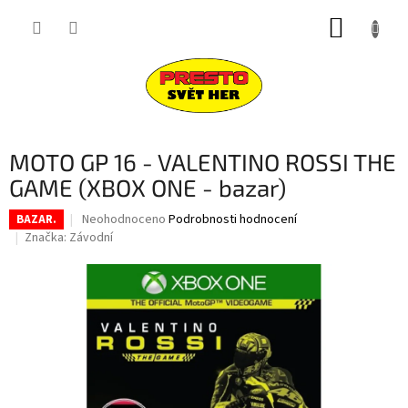
Přejít
NÁKUP
na
obsah
KOŠÍK
MOTO GP 16 - VALENTINO ROSSI THE
GAME (XBOX ONE - bazar)
Průměrné
Neohodnoceno
Podrobnosti hodnocení
BAZAR.
hodnocení
Značka:
Závodní
produktu
je
0,0
z
5
hvězdiček.