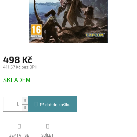
498 Kč
411,57 Kč bez DPH
Měrná
SKLADEM
cena:
Přidat do košíku
ZEPTAT SE
SDÍLET