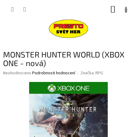
Přejít
NÁKUP
na
obsah
KOŠÍK
MONSTER HUNTER WORLD (XBOX
ONE - nová)
Průměrné
Neohodnoceno
Podrobnosti hodnocení
Značka:
RPG
hodnocení
produktu
je
0,0
z
5
hvězdiček.