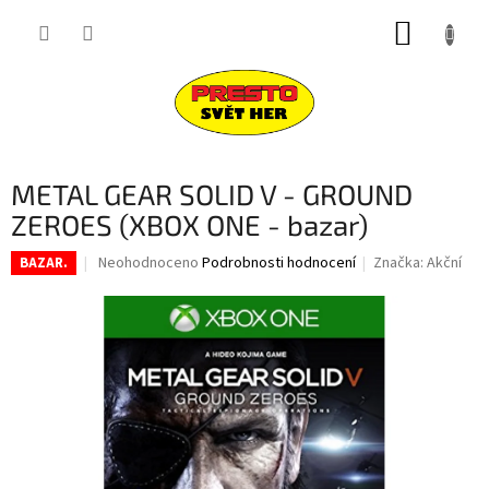
Přejít
NÁKUP
na
obsah
KOŠÍK
METAL GEAR SOLID V - GROUND
ZEROES (XBOX ONE - bazar)
Průměrné
Neohodnoceno
Podrobnosti hodnocení
Značka:
Akční
BAZAR.
hodnocení
produktu
je
0,0
z
5
hvězdiček.