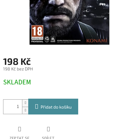
198 Kč
198 Kč bez DPH
Měrná
SKLADEM
cena:
Přidat do košíku
ZEPTAT SE
SDÍLET