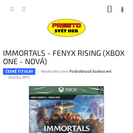
Přejít
NÁKUP
na
obsah
KOŠÍK
IMMORTALS - FENYX RISING (XBOX
ONE - NOVÁ)
Průměrné
Neohodnoceno
Podrobnosti hodnocení
ČESKÉ TITULKY
hodnocení
Značka:
RPG
produktu
je
0,0
z
5
hvězdiček.