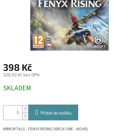
398 Kč
328,93 Kč bez DPH
Měrná
SKLADEM
cena:
Přidat do košíku
IMMORTALS - FENYX RISING (XBOX ONE - NOVÁ)