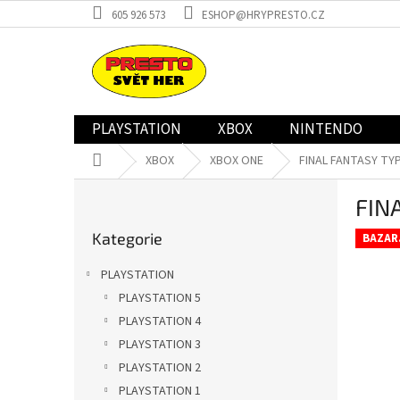
Přejít
605 926 573
ESHOP@HRYPRESTO.CZ
na
obsah
PLAYSTATION
XBOX
NINTENDO
Domů
XBOX
XBOX ONE
FINAL FANTASY TYP
P
FIN
o
Přeskočit
s
Kategorie
kategorie
BAZAR
t
r
PLAYSTATION
a
PLAYSTATION 5
n
PLAYSTATION 4
n
í
PLAYSTATION 3
p
PLAYSTATION 2
a
PLAYSTATION 1