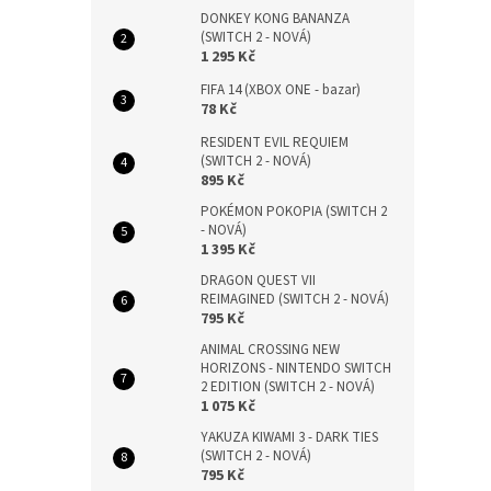
DONKEY KONG BANANZA
(SWITCH 2 - NOVÁ)
1 295 Kč
FIFA 14 (XBOX ONE - bazar)
78 Kč
RESIDENT EVIL REQUIEM
(SWITCH 2 - NOVÁ)
895 Kč
POKÉMON POKOPIA (SWITCH 2
- NOVÁ)
1 395 Kč
DRAGON QUEST VII
REIMAGINED (SWITCH 2 - NOVÁ)
795 Kč
ANIMAL CROSSING NEW
HORIZONS - NINTENDO SWITCH
2 EDITION (SWITCH 2 - NOVÁ)
1 075 Kč
YAKUZA KIWAMI 3 - DARK TIES
(SWITCH 2 - NOVÁ)
795 Kč