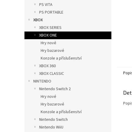
n
PS VITA
e
PS PORTABLE
l
XBOX
XBOX SERIES
XBOX ONE
Hry nové
Hry bazarové
Konzole a příslušenství
XBOX 360
Popi
XBOX CLASSIC
NINTENDO
Nintendo Switch 2
Det
Hry nové
Popi
Hry bazarové
Konzole a příslušenství
Nintendo Switch
Nintendo WiiU