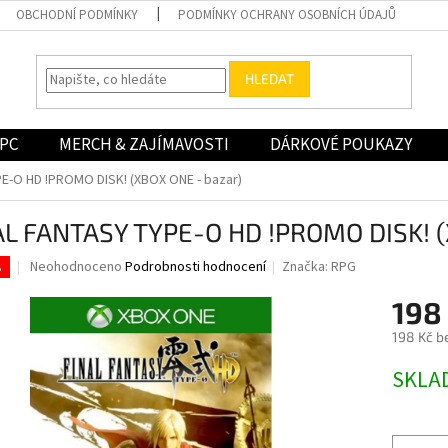
OBCHODNÍ PODMÍNKY
PODMÍNKY OCHRANY OSOBNÍCH ÚDAJŮ
HLEDAT
PC
MERCH & ZAJÍMAVOSTI
DÁRKOVÉ POUKAZY
E-O HD !PROMO DISK! (XBOX ONE - bazar)
AL FANTASY TYPE-O HD !PROMO DISK! (
Průměrné
Neohodnoceno
Podrobnosti hodnocení
Značka:
RPG
.
hodnocení
produktu
198
je
198 Kč b
0,0
z
Měrná
SKLA
5
cena:
hvězdiček.