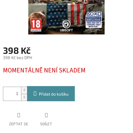
398 Kč
398 Kč bez DPH
Měrná
MOMENTÁLNĚ NENÍ SKLADEM
cena:
Přidat do košíku
ZEPTAT SE
SDÍLET