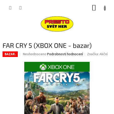
Přejít
NÁKUP
na
obsah
KOŠÍK
FAR CRY 5 (XBOX ONE - bazar)
Průměrné
Neohodnoceno
Podrobnosti hodnocení
Značka:
Akční
BAZAR.
hodnocení
produktu
je
0,0
z
5
hvězdiček.