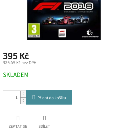
395 Kč
326,45 Kč bez DPH
Měrná
SKLADEM
cena:
Přidat do košíku
ZEPTAT SE
SDÍLET