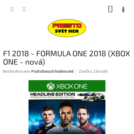
Přejít
NÁKUP
na
obsah
KOŠÍK
F1 2018 - FORMULA ONE 2018 (XBOX
ONE - nová)
Průměrné
Neohodnoceno
Podrobnosti hodnocení
Značka:
Závodní
hodnocení
produktu
je
0,0
z
5
hvězdiček.