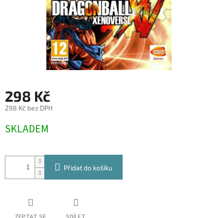
298 Kč
298 Kč bez DPH
Měrná
SKLADEM
cena:
Přidat do košíku
ZEPTAT SE
SDÍLET