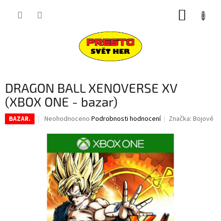
Přejít
NÁKUP
na
obsah
KOŠÍK
DRAGON BALL XENOVERSE XV
(XBOX ONE - bazar)
Průměrné
Neohodnoceno
Podrobnosti hodnocení
Značka:
Bojové
BAZAR.
hodnocení
produktu
je
0,0
z
5
hvězdiček.