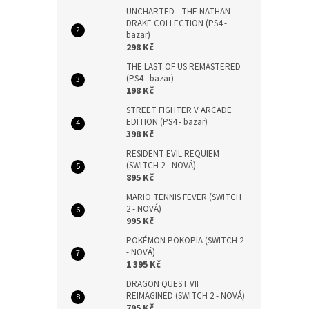
UNCHARTED - THE NATHAN
DRAKE COLLECTION (PS4 -
bazar)
298 Kč
THE LAST OF US REMASTERED
(PS4 - bazar)
198 Kč
STREET FIGHTER V ARCADE
EDITION (PS4 - bazar)
398 Kč
RESIDENT EVIL REQUIEM
(SWITCH 2 - NOVÁ)
895 Kč
MARIO TENNIS FEVER (SWITCH
2 - NOVÁ)
995 Kč
POKÉMON POKOPIA (SWITCH 2
- NOVÁ)
1 395 Kč
DRAGON QUEST VII
REIMAGINED (SWITCH 2 - NOVÁ)
795 Kč