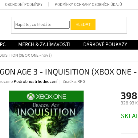
OBCHODNÍ PODMÍNKY
PODMÍNKY OCHRANY OSOBNÍCH ÚDAJŮ
HLEDAT
PC
MERCH & ZAJÍMAVOSTI
DÁRKOVÉ POUKAZY
QUISITION (XBOX ONE - nová)
GON AGE 3 - INQUISITION (XBOX ONE -
né
noceno
Podrobnosti hodnocení
Značka:
RPG
ní
398
u
328,93 K
Měrná
SKLA
cena:
ek.