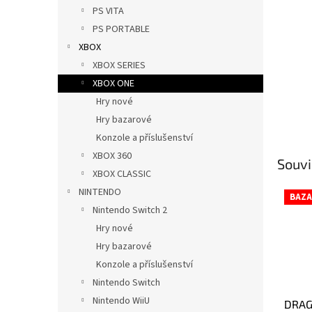
n
PS VITA
e
PS PORTABLE
l
XBOX
XBOX SERIES
XBOX ONE
Hry nové
Hry bazarové
Konzole a příslušenství
XBOX 360
Souvi
XBOX CLASSIC
NINTENDO
BAZA
Nintendo Switch 2
Hry nové
Hry bazarové
Konzole a příslušenství
Nintendo Switch
Nintendo WiiU
DRAG