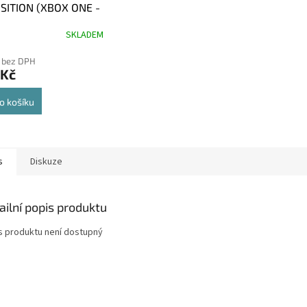
ISITION (XBOX ONE -
)
SKLADEM
 bez DPH
 Kč
o košíku
s
Diskuze
ailní popis produktu
s produktu není dostupný