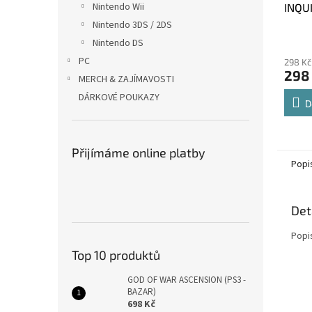
Nintendo Wii
INQU
bazar
Nintendo 3DS / 2DS
Nintendo DS
PC
298 Kč
298
MERCH & ZAJÍMAVOSTI
DÁRKOVÉ POUKAZY
D
Přijímáme online platby
Popi
Det
Popi
Top 10 produktů
GOD OF WAR ASCENSION (PS3 -
BAZAR)
698 Kč