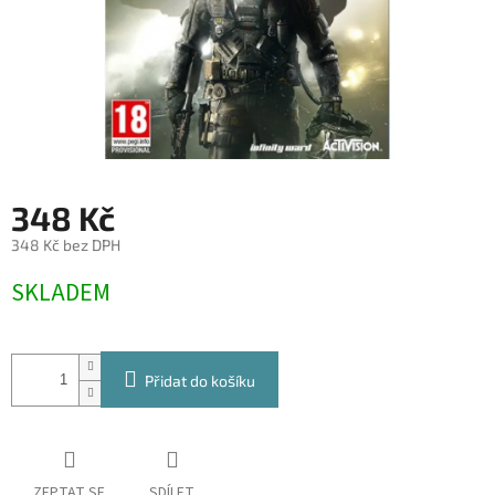
348 Kč
348 Kč bez DPH
Měrná
SKLADEM
cena:
Přidat do košíku
ZEPTAT SE
SDÍLET