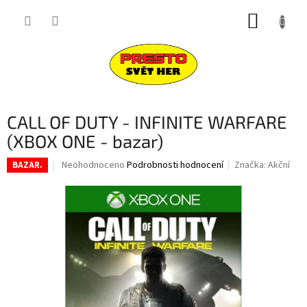
Přejít
NÁKUP
na
obsah
KOŠÍK
CALL OF DUTY - INFINITE WARFARE
(XBOX ONE - bazar)
Průměrné
Neohodnoceno
Podrobnosti hodnocení
Značka:
Akční
BAZAR.
hodnocení
produktu
je
0,0
z
5
hvězdiček.