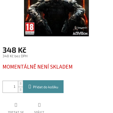
348 Kč
348 Kč bez DPH
Měrná
MOMENTÁLNĚ NENÍ SKLADEM
cena:
Přidat do košíku
ZEPTAT SE
SDÍLET