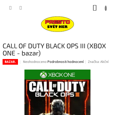
Přejít
NÁKUP
na
obsah
KOŠÍK
CALL OF DUTY BLACK OPS III (XBOX
ONE - bazar)
Průměrné
Neohodnoceno
Podrobnosti hodnocení
Značka:
Akční
BAZAR.
hodnocení
produktu
je
0,0
z
5
hvězdiček.