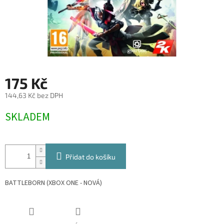
175 Kč
144,63 Kč bez DPH
Měrná
SKLADEM
cena:
Přidat do košíku
BATTLEBORN (XBOX ONE - NOVÁ)