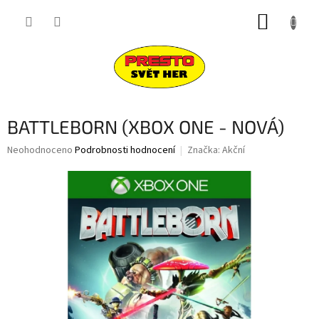
Přejít
NÁKUP
na
obsah
KOŠÍK
BATTLEBORN (XBOX ONE - NOVÁ)
Průměrné
Neohodnoceno
Podrobnosti hodnocení
Značka:
Akční
hodnocení
produktu
je
0,0
z
5
hvězdiček.