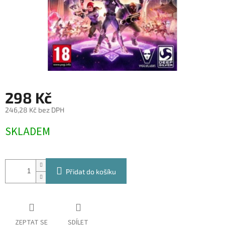
298 Kč
246,28 Kč bez DPH
Měrná
SKLADEM
cena:
Přidat do košíku
ZEPTAT SE
SDÍLET