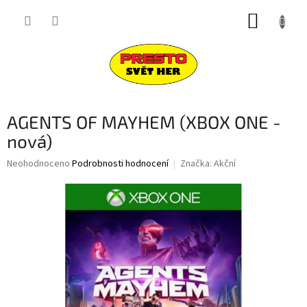
Přejít
NÁKUP
na
obsah
KOŠÍK
AGENTS OF MAYHEM (XBOX ONE -
nová)
Průměrné
Neohodnoceno
Podrobnosti hodnocení
Značka:
Akční
hodnocení
produktu
je
0,0
z
5
hvězdiček.