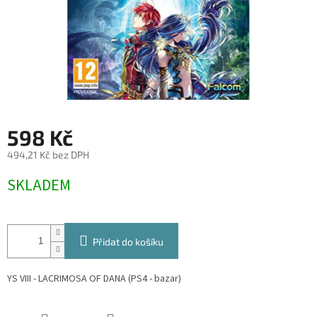
598 Kč
494,21 Kč bez DPH
Měrná
SKLADEM
cena:
Přidat do košíku
YS VIII - LACRIMOSA OF DANA (PS4 - bazar)