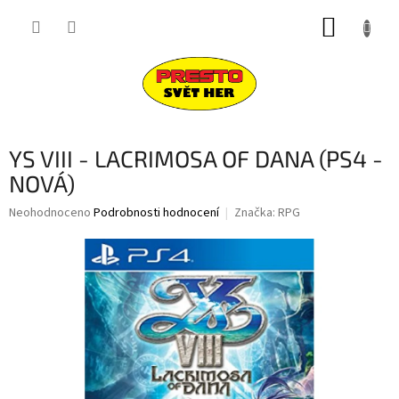
Přejít
NÁKUP
na
obsah
KOŠÍK
YS VIII - LACRIMOSA OF DANA (PS4 -
NOVÁ)
Průměrné
Neohodnoceno
Podrobnosti hodnocení
Značka:
RPG
hodnocení
produktu
je
0,0
z
5
hvězdiček.