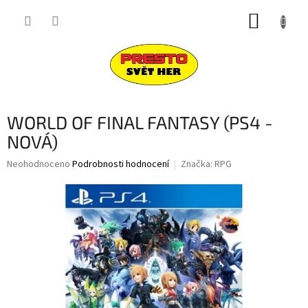
Přejít
NÁKUP
na
obsah
KOŠÍK
WORLD OF FINAL FANTASY (PS4 -
NOVÁ)
Průměrné
Neohodnoceno
Podrobnosti hodnocení
Značka:
RPG
hodnocení
produktu
je
0,0
z
5
hvězdiček.