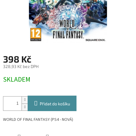
398 Kč
328,93 Kč bez DPH
Měrná
SKLADEM
cena:
Přidat do košíku
WORLD OF FINAL FANTASY (PS4 - NOVÁ)