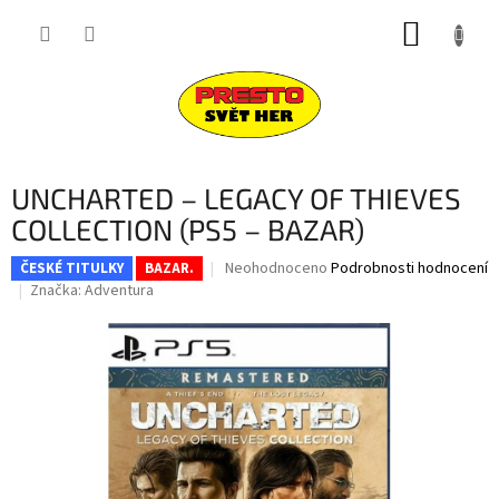
Přejít
NÁKUP
na
obsah
KOŠÍK
UNCHARTED – LEGACY OF THIEVES
COLLECTION (PS5 – BAZAR)
Průměrné
Neohodnoceno
Podrobnosti hodnocení
ČESKÉ TITULKY
BAZAR.
hodnocení
Značka:
Adventura
produktu
je
0,0
z
5
hvězdiček.