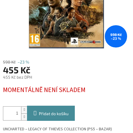
598 Kč
–23 %
598 Kč
–23 %
455 Kč
455 Kč bez DPH
Měrná
MOMENTÁLNĚ NENÍ SKLADEM
cena:
Přidat do košíku
UNCHARTED – LEGACY OF THIEVES COLLECTION (PS5 – BAZAR)