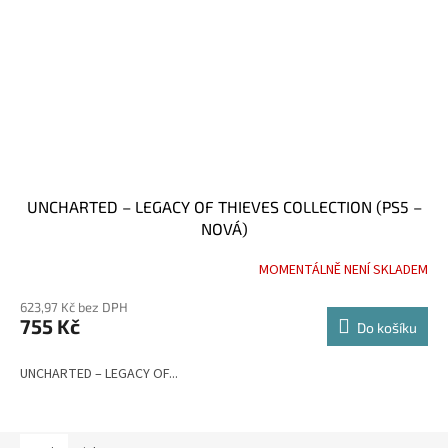
UNCHARTED – LEGACY OF THIEVES COLLECTION (PS5 –
NOVÁ)
MOMENTÁLNĚ NENÍ SKLADEM
Průměrné
hodnocení
623,97 Kč bez DPH
produktu
755 Kč
je
Do košíku
5,0
z
UNCHARTED – LEGACY OF...
5
hvězdiček.