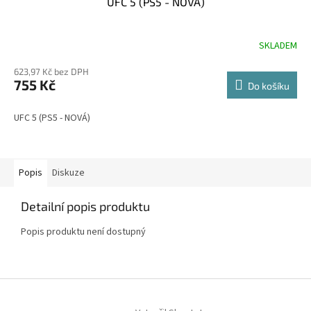
UFC 5 (PS5 - NOVÁ)
SKLADEM
623,97 Kč bez DPH
755 Kč
Do košíku
UFC 5 (PS5 - NOVÁ)
Popis
Diskuze
Detailní popis produktu
Popis produktu není dostupný
Z
á