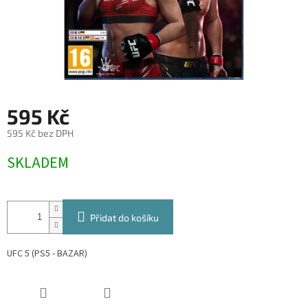
595 Kč
595 Kč bez DPH
Měrná
SKLADEM
cena:
Přidat do košíku
UFC 5 (PS5 - BAZAR)