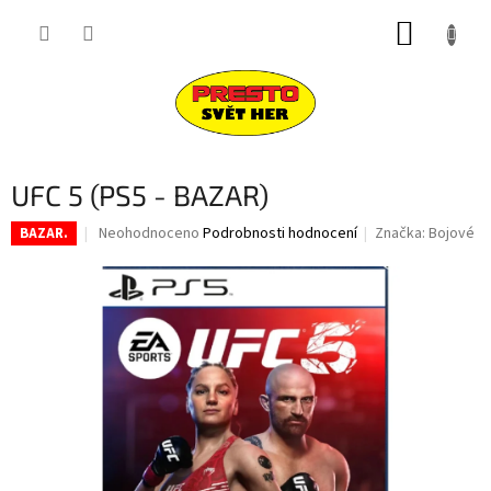
Přejít
NÁKUP
na
obsah
KOŠÍK
UFC 5 (PS5 - BAZAR)
Průměrné
Neohodnoceno
Podrobnosti hodnocení
Značka:
Bojové
BAZAR.
hodnocení
produktu
je
0,0
z
5
hvězdiček.