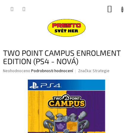
Přejít
NÁKUP
na
obsah
KOŠÍK
TWO POINT CAMPUS ENROLMENT
EDITION (PS4 - NOVÁ)
Průměrné
Neohodnoceno
Podrobnosti hodnocení
Značka:
Strategie
hodnocení
produktu
je
0,0
z
5
hvězdiček.