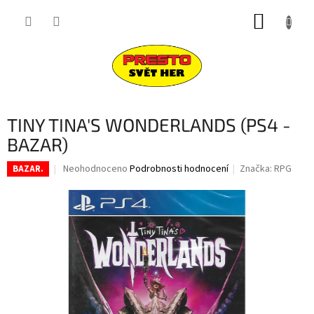
Přejít
NÁKUP
na
obsah
KOŠÍK
TINY TINA'S WONDERLANDS (PS4 -
BAZAR)
Průměrné
Neohodnoceno
Podrobnosti hodnocení
Značka:
RPG
BAZAR.
hodnocení
produktu
je
0,0
z
5
hvězdiček.