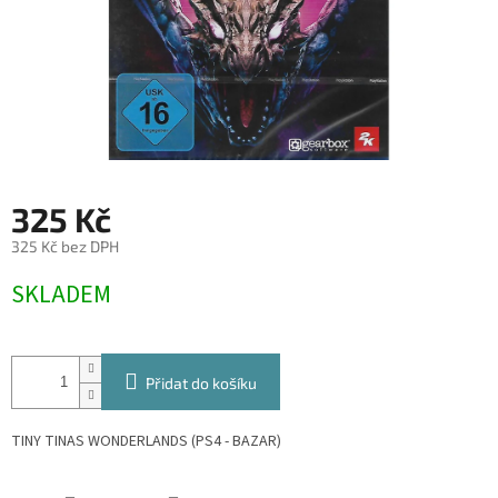
325 Kč
325 Kč bez DPH
Měrná
SKLADEM
cena:
Přidat do košíku
TINY TINAS WONDERLANDS (PS4 - BAZAR)