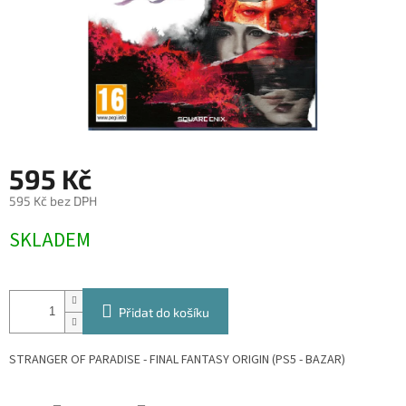
595 Kč
595 Kč bez DPH
Měrná
SKLADEM
cena:
Přidat do košíku
STRANGER OF PARADISE - FINAL FANTASY ORIGIN (PS5 - BAZAR)