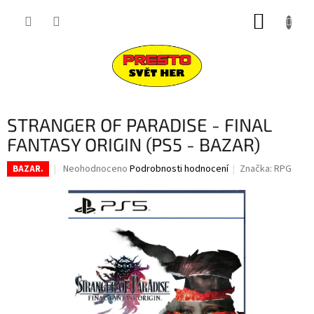
Přejít
NÁKUP
na
obsah
KOŠÍK
STRANGER OF PARADISE - FINAL
FANTASY ORIGIN (PS5 - BAZAR)
Průměrné
Neohodnoceno
Podrobnosti hodnocení
Značka:
RPG
BAZAR.
hodnocení
produktu
je
0,0
z
5
hvězdiček.