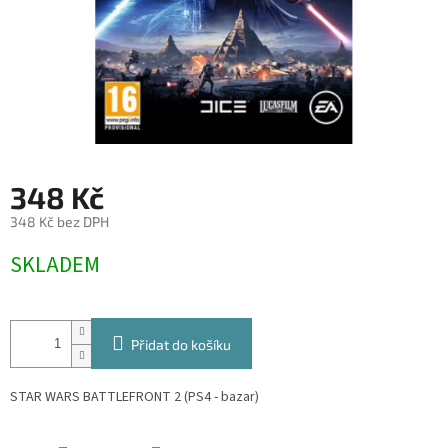
348 Kč
348 Kč bez DPH
Měrná
SKLADEM
cena:
Přidat do košíku
STAR WARS BATTLEFRONT 2 (PS4 - bazar)