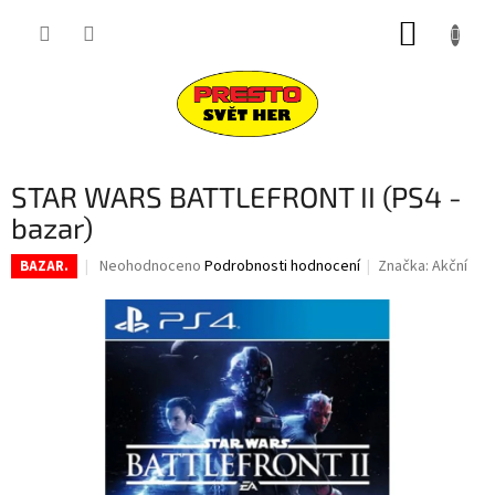
Přejít
NÁKUP
na
obsah
KOŠÍK
STAR WARS BATTLEFRONT II (PS4 -
bazar)
Průměrné
Neohodnoceno
Podrobnosti hodnocení
Značka:
Akční
BAZAR.
hodnocení
produktu
je
0,0
z
5
hvězdiček.