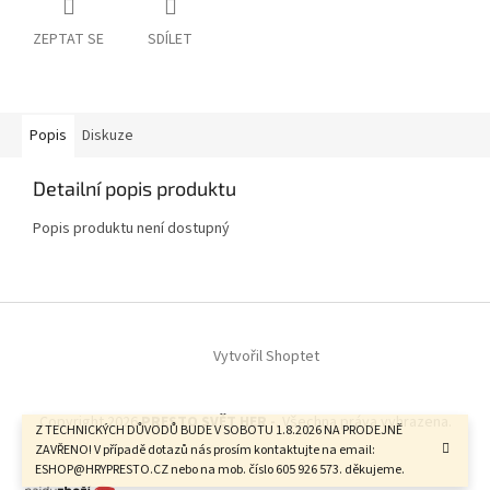
ZEPTAT SE
SDÍLET
Popis
Diskuze
Detailní popis produktu
Popis produktu není dostupný
Z
á
Vytvořil Shoptet
p
a
t
Copyright 2026
PRESTO SVĚT HER -
. Všechna práva vyhrazena.
í
Z TECHNICKÝCH DŮVODŮ BUDE V SOBOTU 1.8.2026 NA PRODEJNĚ
ZAVŘENO! V případě dotazů nás prosím kontaktujte na email:
ESHOP@HRYPRESTO.CZ nebo na mob. číslo 605 926 573. děkujeme.