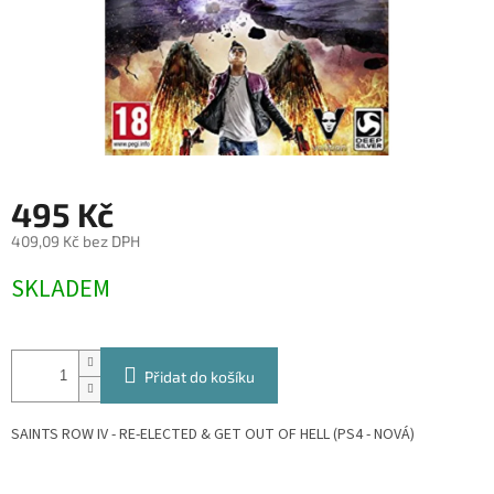
495 Kč
409,09 Kč bez DPH
Měrná
SKLADEM
cena:
Přidat do košíku
SAINTS ROW IV - RE-ELECTED & GET OUT OF HELL (PS4 - NOVÁ)