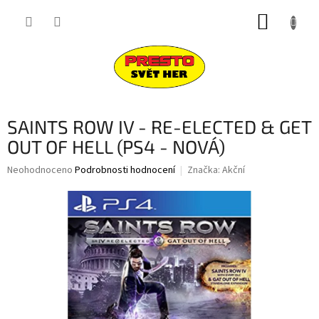
Přejít
NÁKUP
na
obsah
KOŠÍK
SAINTS ROW IV - RE-ELECTED & GET
OUT OF HELL (PS4 - NOVÁ)
Průměrné
Neohodnoceno
Podrobnosti hodnocení
Značka:
Akční
hodnocení
produktu
je
0,0
z
5
hvězdiček.