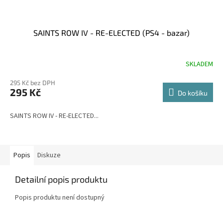
SAINTS ROW IV - RE-ELECTED (PS4 - bazar)
SKLADEM
Průměrné
hodnocení
295 Kč bez DPH
produktu
295 Kč
je
Do košíku
3,5
z
SAINTS ROW IV - RE-ELECTED...
5
hvězdiček.
Popis
Diskuze
Detailní popis produktu
Popis produktu není dostupný