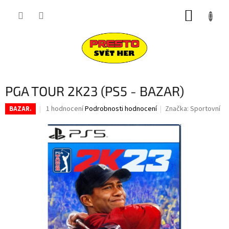
Přejít
NÁKUP
na
obsah
KOŠÍK
PGA TOUR 2K23 (PS5 - BAZAR)
Průměrné
1 hodnocení
Podrobnosti hodnocení
Značka:
Sportovní
BAZAR.
hodnocení
produktu
je
5,0
z
5
hvězdiček.