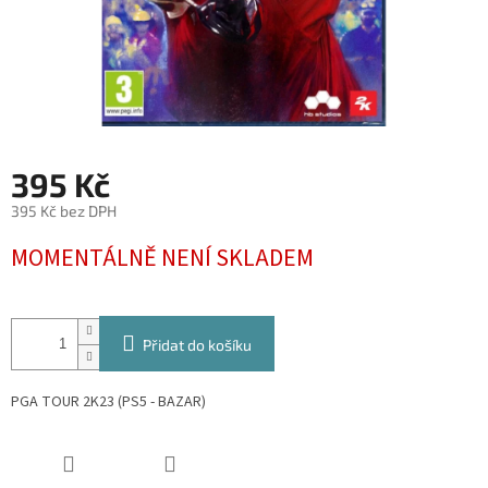
395 Kč
395 Kč bez DPH
Měrná
MOMENTÁLNĚ NENÍ SKLADEM
cena:
Přidat do košíku
PGA TOUR 2K23 (PS5 - BAZAR)