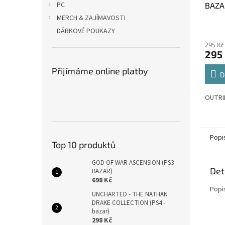
PC
BAZA
MERCH & ZAJÍMAVOSTI
Průmě
DÁRKOVÉ POUKAZY
hodno
295 Kč
produ
295
je
4,0
Přijímáme online platby
z
D
5
hvězdi
OUTRID
Popi
Top 10 produktů
GOD OF WAR ASCENSION (PS3 -
Det
BAZAR)
698 Kč
Popi
UNCHARTED - THE NATHAN
DRAKE COLLECTION (PS4 -
bazar)
298 Kč