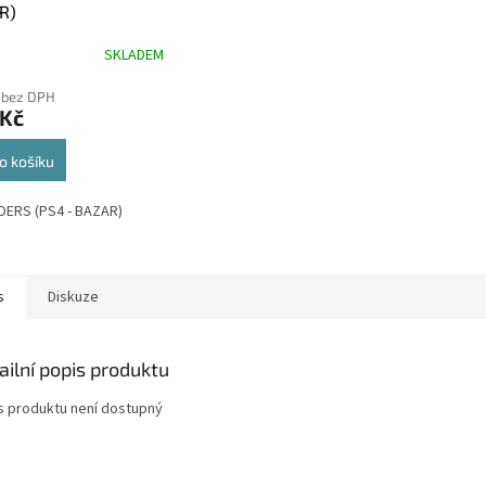
R)
SKLADEM
rné
cení
 bez DPH
ktu
 Kč
o košíku
ček.
ERS (PS4 - BAZAR)
s
Diskuze
ailní popis produktu
s produktu není dostupný