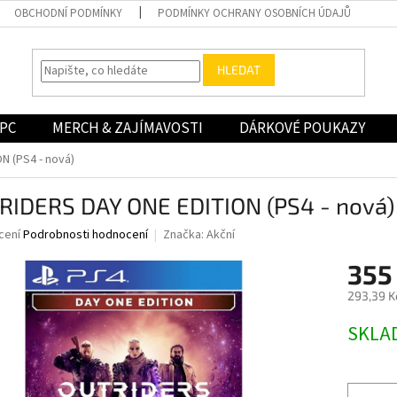
OBCHODNÍ PODMÍNKY
PODMÍNKY OCHRANY OSOBNÍCH ÚDAJŮ
HLEDAT
PC
MERCH & ZAJÍMAVOSTI
DÁRKOVÉ POUKAZY
 (PS4 - nová)
RIDERS DAY ONE EDITION (PS4 - nová)
né
cení
Podrobnosti hodnocení
Značka:
Akční
ní
355
u
293,39 K
Měrná
SKLA
cena:
ek.