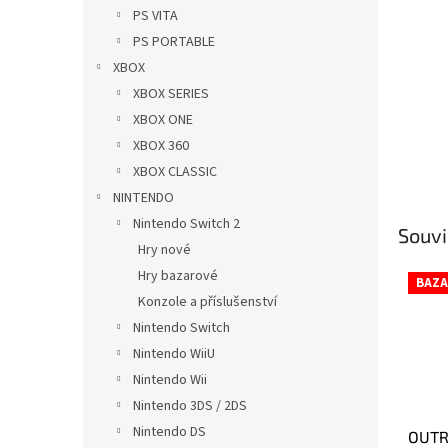
n
PS VITA
e
PS PORTABLE
l
XBOX
XBOX SERIES
XBOX ONE
XBOX 360
XBOX CLASSIC
NINTENDO
Nintendo Switch 2
Souvi
Hry nové
Hry bazarové
BAZA
Konzole a příslušenství
Nintendo Switch
Nintendo WiiU
Nintendo Wii
Nintendo 3DS / 2DS
Nintendo DS
OUTR