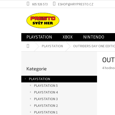
Přejít
605 926 573
ESHOP@HRYPRESTO.CZ
na
obsah
PLAYSTATION
XBOX
NINTENDO
Domů
PLAYSTATION
OUTRIDERS DAY ONE EDITION
P
OUT
o
Přeskočit
s
Průměr
4 hodno
Kategorie
kategorie
t
hodnoce
r
produkt
PLAYSTATION
a
je
PLAYSTATION 5
3,8
n
z
PLAYSTATION 4
n
5
í
PLAYSTATION 3
hvězdič
p
PLAYSTATION 2
a
PLAYSTATION 1