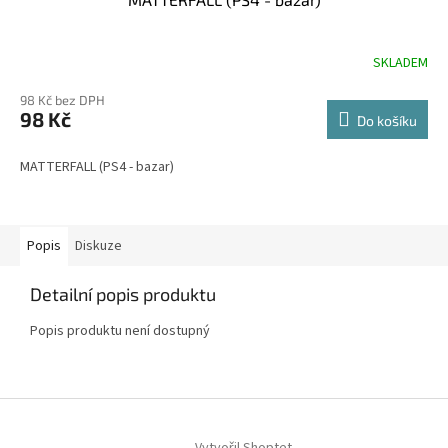
SKLADEM
98 Kč bez DPH
98 Kč
Do košíku
MATTERFALL (PS4 - bazar)
Popis
Diskuze
Detailní popis produktu
Popis produktu není dostupný
Z
á