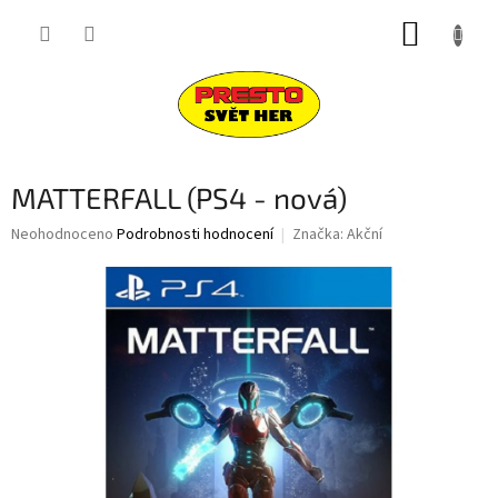
Přejít
NÁKUP
na
obsah
KOŠÍK
MATTERFALL (PS4 - nová)
Průměrné
Neohodnoceno
Podrobnosti hodnocení
Značka:
Akční
hodnocení
produktu
je
0,0
z
5
hvězdiček.