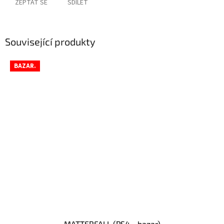
ZEPTAT SE
SDÍLET
Související produkty
BAZAR.
MATTERFALL (PS4 - bazar)