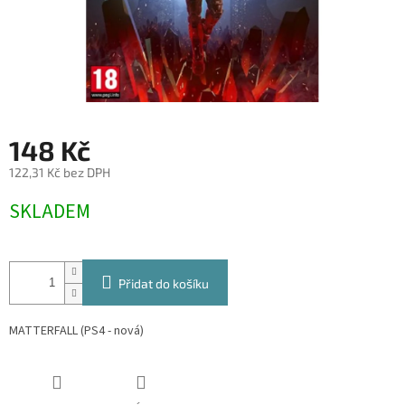
148 Kč
122,31 Kč bez DPH
Měrná
SKLADEM
cena:
Přidat do košíku
MATTERFALL (PS4 - nová)