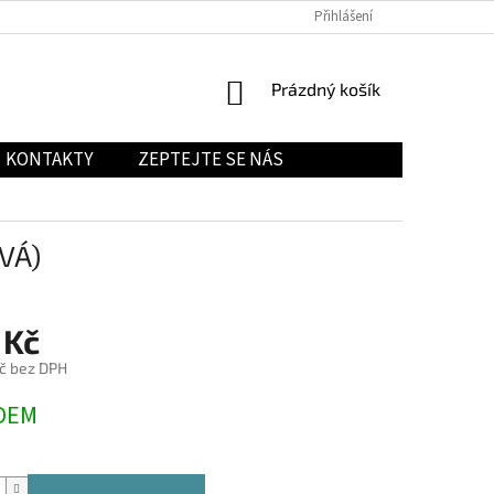
Přihlášení
NÁKUPNÍ
Prázdný košík
KOŠÍK
KONTAKTY
ZEPTEJTE SE NÁS
VÁ)
 Kč
č bez DPH
DEM