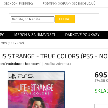
OBCHODNÍ PODMÍNKY
PODMÍNKY OCHRANY OSOBNÍCH ÚDAJŮ
HLEDAT
PC
MERCH & ZAJÍMAVOSTI
DÁRKOVÉ POUKAZY
LORS (PS5 - NOVÁ)
E IS STRANGE - TRUE COLORS (PS5 - NO
né
cení
Podrobnosti hodnocení
Značka:
Adventura
ní
695
u
574,38 K
Měrná
SKLA
cena:
ek.