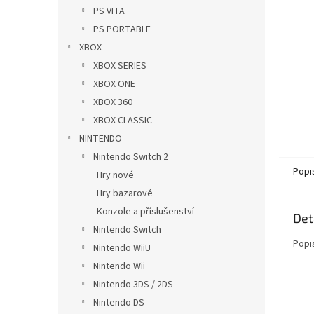
n
PS VITA
e
PS PORTABLE
l
XBOX
XBOX SERIES
XBOX ONE
XBOX 360
XBOX CLASSIC
NINTENDO
Nintendo Switch 2
Popi
Hry nové
Hry bazarové
Konzole a příslušenství
Det
Nintendo Switch
Popi
Nintendo WiiU
Nintendo Wii
Nintendo 3DS / 2DS
Nintendo DS