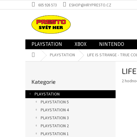
Přejít
605 926 573
ESHOP@HRYPRESTO.CZ
na
obsah
PLAYSTATION
XBOX
NINTENDO
Domů
PLAYSTATION
LIFE IS STRANGE - TRUE CO
P
LIF
o
Přeskočit
s
Průměr
2 hodno
Kategorie
kategorie
t
hodnoce
r
produkt
PLAYSTATION
a
je
PLAYSTATION 5
4,0
n
z
PLAYSTATION 4
n
5
í
PLAYSTATION 3
hvězdič
p
PLAYSTATION 2
a
PLAYSTATION 1