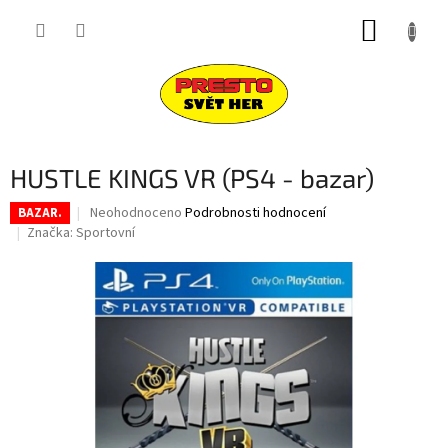
Přejít
NÁKUP
na
obsah
KOŠÍK
HUSTLE KINGS VR (PS4 - bazar)
Průměrné
Neohodnoceno
Podrobnosti hodnocení
BAZAR.
hodnocení
Značka:
Sportovní
produktu
je
0,0
z
5
hvězdiček.