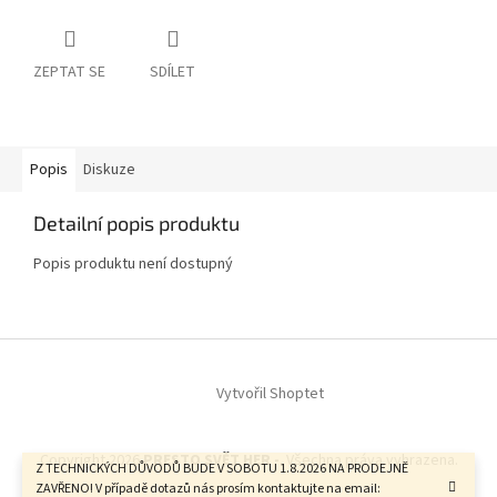
ZEPTAT SE
SDÍLET
Popis
Diskuze
Detailní popis produktu
Popis produktu není dostupný
Z
á
Vytvořil Shoptet
p
a
t
Copyright 2026
PRESTO SVĚT HER -
. Všechna práva vyhrazena.
í
Z TECHNICKÝCH DŮVODŮ BUDE V SOBOTU 1.8.2026 NA PRODEJNĚ
ZAVŘENO! V případě dotazů nás prosím kontaktujte na email: