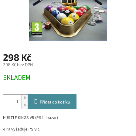
298 Kč
298 Kč bez DPH
Měrná
SKLADEM
cena:
Přidat do košíku
HUSTLE KINGS VR (PS4 - bazar)
-Hra vyžaduje PS VR.