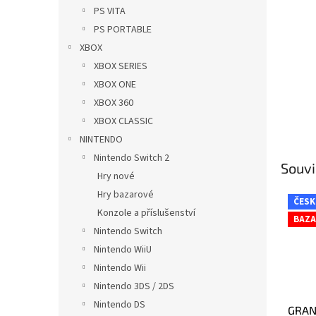
n
PS VITA
e
PS PORTABLE
l
XBOX
XBOX SERIES
XBOX ONE
XBOX 360
XBOX CLASSIC
NINTENDO
Nintendo Switch 2
Souvi
Hry nové
Hry bazarové
ČESK
Konzole a příslušenství
BAZA
Nintendo Switch
Nintendo WiiU
Nintendo Wii
Nintendo 3DS / 2DS
Nintendo DS
GRAN