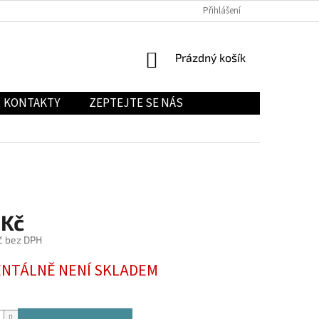
Přihlášení
NÁKUPNÍ
Prázdný košík
KOŠÍK
KONTAKTY
ZEPTEJTE SE NÁS
 Kč
č bez DPH
NTÁLNĚ NENÍ SKLADEM