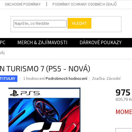
OBCHODNÍ PODMÍNKY
PODMÍNKY OCHRANY OSOBNÍCH ÚDAJŮ
HLEDAT
PC
MERCH & ZAJÍMAVOSTI
DÁRKOVÉ POUKAZY
VÁ)
N TURISMO 7 (PS5 - NOVÁ)
Průměrné
1 hodnocení
Podrobnosti hodnocení
Značka:
Závodní
 TITULKY
hodnocení
produktu
975
je
805,79 K
5,0
z
Měrná
MOME
5
cena:
hvězdiček.