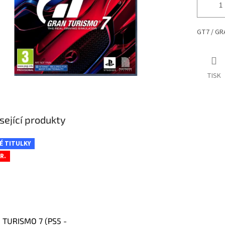
GT7 / GR
TISK
sející produkty
É TITULKY
R.
 TURISMO 7 (PS5 -