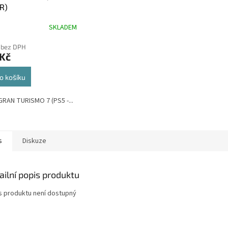
R)
SKLADEM
rné
cení
 bez DPH
ktu
 Kč
o košíku
ček.
GRAN TURISMO 7 (PS5 -...
s
Diskuze
ailní popis produktu
s produktu není dostupný