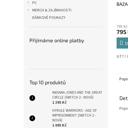
PC
BAZA
MERCH & ZAJÍMAVOSTI
Průmě
DÁRKOVÉ POUKAZY
hodno
795 Kč
produ
795
je
4,0
Přijímáme online platby
z
D
5
hvězdi
GT7 / 
Popi
Top 10 produktů
INDIANA JONES AND THE GREAT
Det
CIRCLE (SWITCH 2 - NOVÁ)
1 395 Kč
Popi
HYRULE WARRIORS - AGE OF
IMPRISONMENT (SWITCH 2 -
NOVÁ)
1 095 Kč