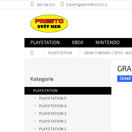
Přejít
605 926 573
ESHOP@HRYPRESTO.CZ
na
obsah
PLAYSTATION
XBOX
NINTENDO
Domů
PLAYSTATION
GRAN TURISMO 7 (PS5 - NO
P
GRA
o
Přeskočit
s
Kategorie
kategorie
ČESKÉ
t
r
PLAYSTATION
a
PLAYSTATION 5
n
PLAYSTATION 4
n
í
PLAYSTATION 3
p
PLAYSTATION 2
a
PLAYSTATION 1