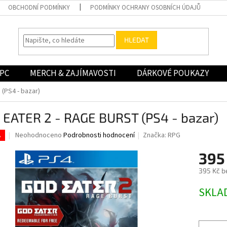
OBCHODNÍ PODMÍNKY
PODMÍNKY OCHRANY OSOBNÍCH ÚDAJŮ
HLEDAT
PC
MERCH & ZAJÍMAVOSTI
DÁRKOVÉ POUKAZY
(PS4 - bazar)
 EATER 2 - RAGE BURST (PS4 - bazar)
Průměrné
Neohodnoceno
Podrobnosti hodnocení
Značka:
RPG
.
hodnocení
produktu
395
je
395 Kč b
0,0
z
Měrná
SKLA
5
cena:
hvězdiček.