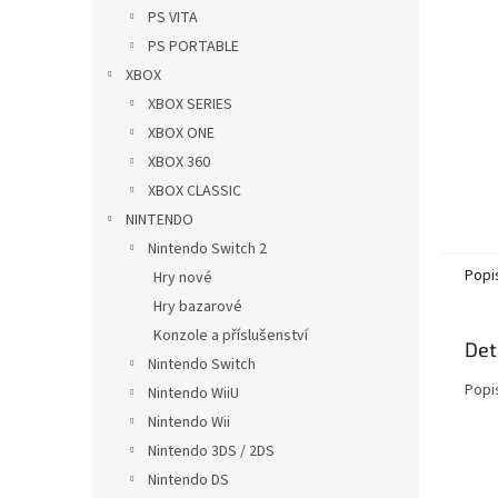
n
PS VITA
e
PS PORTABLE
l
XBOX
XBOX SERIES
XBOX ONE
XBOX 360
XBOX CLASSIC
NINTENDO
Nintendo Switch 2
Popi
Hry nové
Hry bazarové
Konzole a příslušenství
Det
Nintendo Switch
Popi
Nintendo WiiU
Nintendo Wii
Nintendo 3DS / 2DS
Nintendo DS