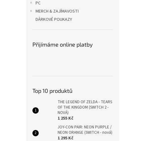
PC
MERCH & ZAJÍMAVOSTI
DÁRKOVÉ POUKAZY
Přijímáme online platby
Top 10 produktů
THE LEGEND OF ZELDA - TEARS
OF THE KINGDOM (SWITCH 2 -
NOVÁ)
1 255 Kč
JOY-CON PAIR: NEON PURPLE /
NEON ORANGE (SWITCH - nová)
1 295 Kč