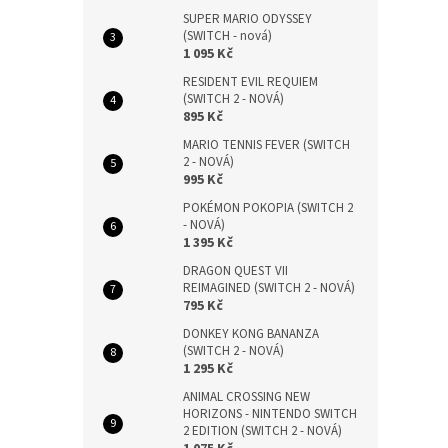
SUPER MARIO ODYSSEY
(SWITCH - nová)
1 095 Kč
RESIDENT EVIL REQUIEM
(SWITCH 2 - NOVÁ)
895 Kč
MARIO TENNIS FEVER (SWITCH
2 - NOVÁ)
995 Kč
POKÉMON POKOPIA (SWITCH 2
- NOVÁ)
1 395 Kč
DRAGON QUEST VII
REIMAGINED (SWITCH 2 - NOVÁ)
795 Kč
DONKEY KONG BANANZA
(SWITCH 2 - NOVÁ)
1 295 Kč
ANIMAL CROSSING NEW
HORIZONS - NINTENDO SWITCH
2 EDITION (SWITCH 2 - NOVÁ)