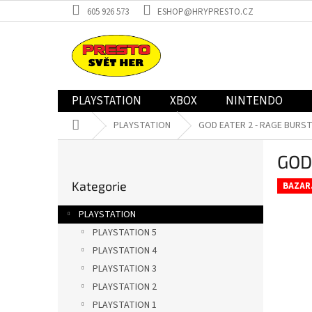
Přejít
605 926 573
ESHOP@HRYPRESTO.CZ
na
obsah
PLAYSTATION
XBOX
NINTENDO
Domů
PLAYSTATION
GOD EATER 2 - RAGE BURST 
P
GOD
o
Přeskočit
s
Kategorie
kategorie
BAZAR
t
r
PLAYSTATION
a
PLAYSTATION 5
n
PLAYSTATION 4
n
í
PLAYSTATION 3
p
PLAYSTATION 2
a
PLAYSTATION 1