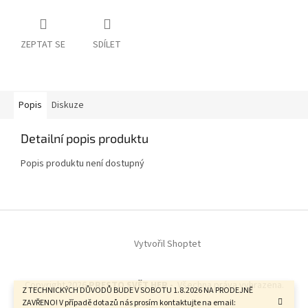
ZEPTAT SE
SDÍLET
Popis
Diskuze
Detailní popis produktu
Popis produktu není dostupný
Z
á
Vytvořil Shoptet
p
a
t
Copyright 2026
PRESTO SVĚT HER -
. Všechna práva vyhrazena.
í
Z TECHNICKÝCH DŮVODŮ BUDE V SOBOTU 1.8.2026 NA PRODEJNĚ
ZAVŘENO! V případě dotazů nás prosím kontaktujte na email: