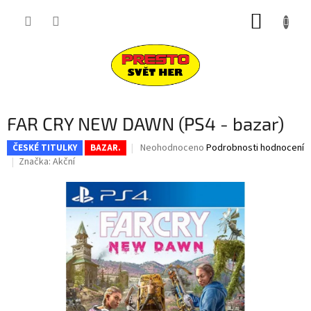
Přejít
NÁKUP
na
obsah
KOŠÍK
FAR CRY NEW DAWN (PS4 - bazar)
Průměrné
Neohodnoceno
Podrobnosti hodnocení
ČESKÉ TITULKY
BAZAR.
hodnocení
Značka:
Akční
produktu
je
0,0
z
5
hvězdiček.