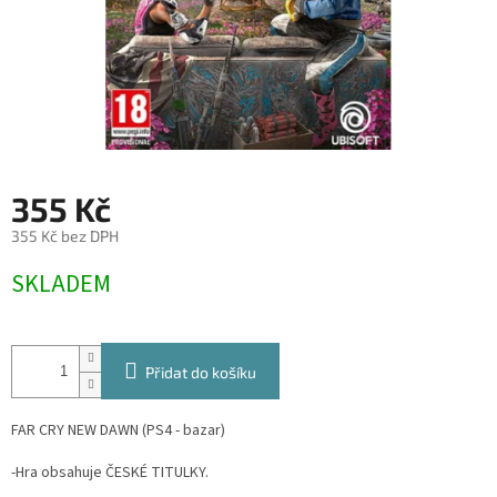
355 Kč
355 Kč bez DPH
Měrná
SKLADEM
cena:
Přidat do košíku
FAR CRY NEW DAWN (PS4 - bazar)
-Hra obsahuje ČESKÉ TITULKY.