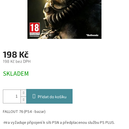
198 Kč
198 Kč bez DPH
Měrná
SKLADEM
cena:
Přidat do košíku
FALLOUT 76 (PS4 - bazar)
-Hra vyžaduje připojení k síti PSN a předplacenou službu PS PLUS.