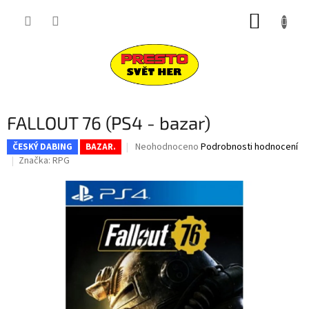
Přejít
NÁKUP
na
obsah
KOŠÍK
FALLOUT 76 (PS4 - bazar)
Průměrné
Neohodnoceno
Podrobnosti hodnocení
ČESKÝ DABING
BAZAR.
hodnocení
Značka:
RPG
produktu
je
0,0
z
5
hvězdiček.