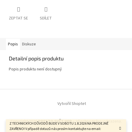
ZEPTAT SE
SDÍLET
Popis
Diskuze
Detailní popis produktu
Popis produktu není dostupný
Z
á
Vytvořil Shoptet
p
a
t
Copyright 2026
PRESTO SVĚT HER -
. Všechna práva vyhrazena.
í
Z TECHNICKÝCH DŮVODŮ BUDE V SOBOTU 1.8.2026 NA PRODEJNĚ
ZAVŘENO! V případě dotazů nás prosím kontaktujte na email: