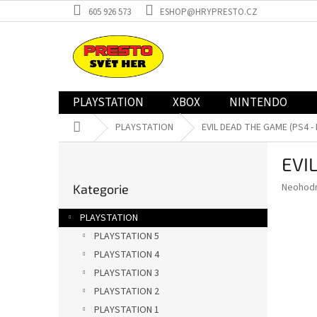
Přejít
605 926 573
ESHOP@HRYPRESTO.CZ
na
obsah
PLAYSTATION
XBOX
NINTENDO
Domů
PLAYSTATION
EVIL DEAD THE GAME (PS4 -
P
EVI
o
Přeskočit
s
Průměr
Neohod
Kategorie
kategorie
t
hodnoce
r
produkt
PLAYSTATION
a
je
PLAYSTATION 5
0,0
n
z
PLAYSTATION 4
n
5
í
PLAYSTATION 3
hvězdič
p
PLAYSTATION 2
a
PLAYSTATION 1