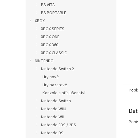
n
PS VITA
e
PS PORTABLE
l
XBOX
XBOX SERIES
XBOX ONE
XBOX 360
XBOX CLASSIC
NINTENDO
Nintendo Switch 2
Hry nové
Hry bazarové
Popi
Konzole a příslušenství
Nintendo Switch
Nintendo WiiU
Det
Nintendo Wii
Popi
Nintendo 3DS / 2DS
Nintendo DS