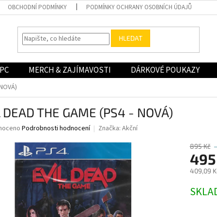
OBCHODNÍ PODMÍNKY
PODMÍNKY OCHRANY OSOBNÍCH ÚDAJŮ
HLEDAT
PC
MERCH & ZAJÍMAVOSTI
DÁRKOVÉ POUKAZY
 NOVÁ)
L DEAD THE GAME (PS4 - NOVÁ)
né
noceno
Podrobnosti hodnocení
Značka:
Akční
ní
u
895 Kč
495
409,09 K
Měrná
SKLA
ek.
cena: