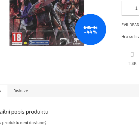
EVIL DEAD
895 Kč
–44 %
Hra se hr
TISK
s
Diskuze
ailní popis produktu
s produktu není dostupný