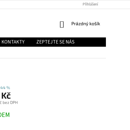
Přihlášení
NÁKUPNÍ
Prázdný košík
KOŠÍK
KONTAKTY
ZEPTEJTE SE NÁS
–44 %
 Kč
č bez DPH
DEM