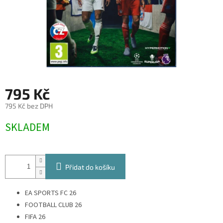
795 Kč
795 Kč bez DPH
Měrná
SKLADEM
cena:
Přidat do košíku
EA SPORTS FC 26
FOOTBALL CLUB 26
FIFA 26