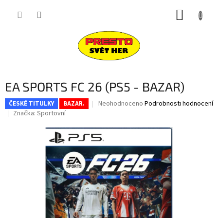
Přejít
NÁKUP
na
obsah
KOŠÍK
EA SPORTS FC 26 (PS5 - BAZAR)
Průměrné
Neohodnoceno
Podrobnosti hodnocení
ČESKÉ TITULKY
BAZAR.
hodnocení
Značka:
Sportovní
produktu
je
0,0
z
5
hvězdiček.