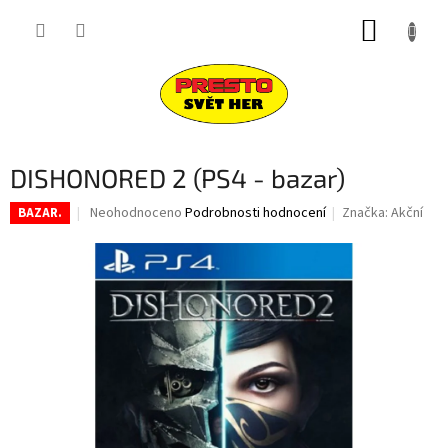
Přejít
NÁKUP
na
obsah
KOŠÍK
DISHONORED 2 (PS4 - bazar)
Průměrné
Neohodnoceno
Podrobnosti hodnocení
Značka:
Akční
BAZAR.
hodnocení
produktu
je
0,0
z
5
hvězdiček.