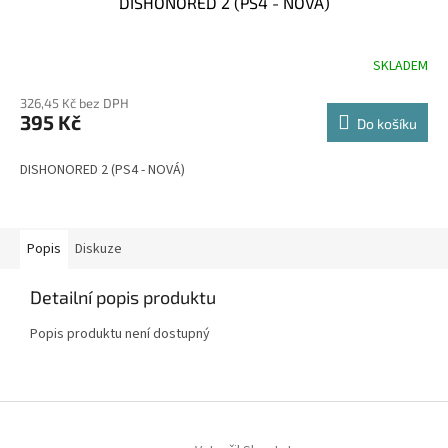
DISHONORED 2 (PS4 - NOVÁ)
SKLADEM
326,45 Kč bez DPH
395 Kč
Do košíku
DISHONORED 2 (PS4 - NOVÁ)
Popis
Diskuze
Detailní popis produktu
Popis produktu není dostupný
Z
á