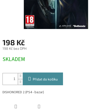
198 Kč
198 Kč bez DPH
Měrná
SKLADEM
cena:
Přidat do košíku
DISHONORED 2 (PS4 - bazar)