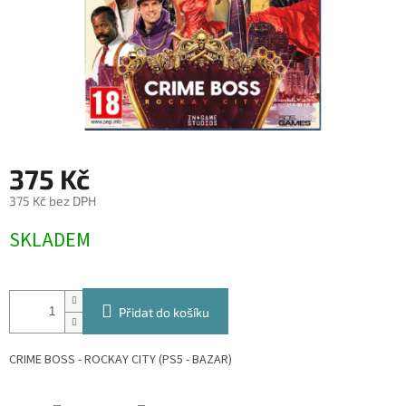
375 Kč
375 Kč bez DPH
Měrná
SKLADEM
cena:
Přidat do košíku
CRIME BOSS - ROCKAY CITY (PS5 - BAZAR)