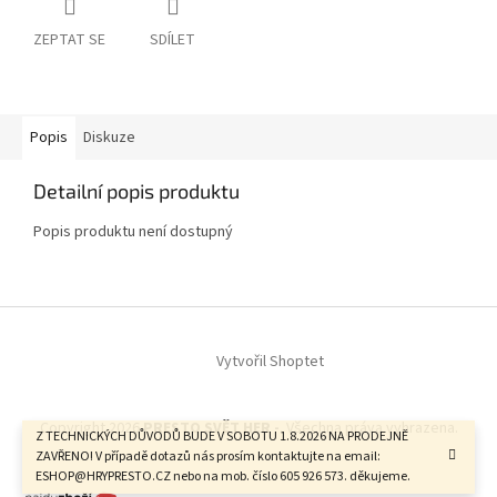
ZEPTAT SE
SDÍLET
Popis
Diskuze
Detailní popis produktu
Popis produktu není dostupný
Z
á
Vytvořil Shoptet
p
a
t
Copyright 2026
PRESTO SVĚT HER -
. Všechna práva vyhrazena.
í
Z TECHNICKÝCH DŮVODŮ BUDE V SOBOTU 1.8.2026 NA PRODEJNĚ
ZAVŘENO! V případě dotazů nás prosím kontaktujte na email:
ESHOP@HRYPRESTO.CZ nebo na mob. číslo 605 926 573. děkujeme.