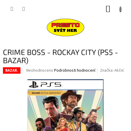
Přejít
NÁKUP
na
obsah
KOŠÍK
CRIME BOSS - ROCKAY CITY (PS5 -
BAZAR)
Průměrné
Neohodnoceno
Podrobnosti hodnocení
Značka:
Akční
BAZAR.
hodnocení
produktu
je
0,0
z
5
hvězdiček.