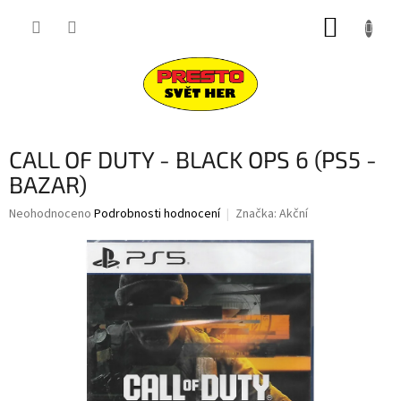
Přejít
NÁKUP
na
obsah
KOŠÍK
CALL OF DUTY - BLACK OPS 6 (PS5 -
BAZAR)
Průměrné
Neohodnoceno
Podrobnosti hodnocení
Značka:
Akční
hodnocení
produktu
je
0,0
z
5
hvězdiček.