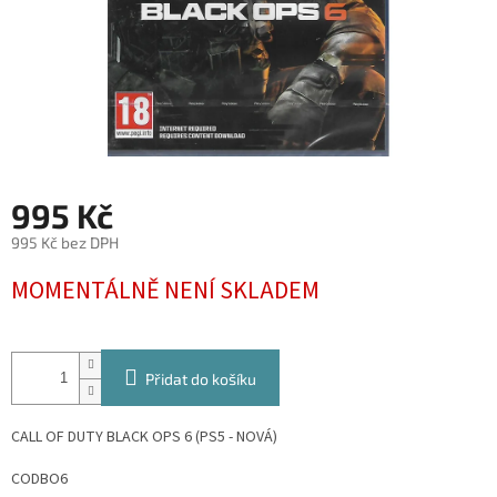
995 Kč
995 Kč bez DPH
Měrná
MOMENTÁLNĚ NENÍ SKLADEM
cena:
Přidat do košíku
CALL OF DUTY BLACK OPS 6 (PS5 - NOVÁ)
CODBO6