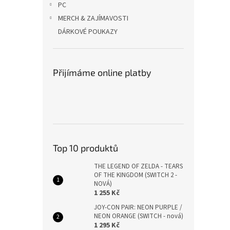
PC
MERCH & ZAJÍMAVOSTI
DÁRKOVÉ POUKAZY
Přijímáme online platby
Top 10 produktů
THE LEGEND OF ZELDA - TEARS
OF THE KINGDOM (SWITCH 2 -
NOVÁ)
1 255 Kč
JOY-CON PAIR: NEON PURPLE /
NEON ORANGE (SWITCH - nová)
1 295 Kč