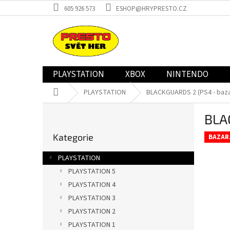
Přejít
605 926 573
ESHOP@HRYPRESTO.CZ
na
obsah
PLAYSTATION
XBOX
NINTENDO
Domů
PLAYSTATION
BLACKGUARDS 2 (PS4 - baza
P
BLA
o
Přeskočit
s
Kategorie
kategorie
BAZAR
t
r
PLAYSTATION
a
PLAYSTATION 5
n
PLAYSTATION 4
n
í
PLAYSTATION 3
p
PLAYSTATION 2
a
PLAYSTATION 1