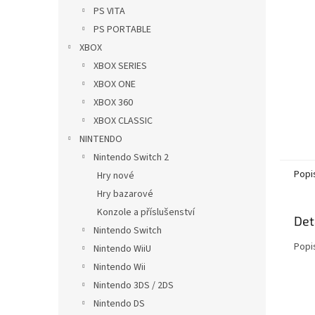
n
PS VITA
e
PS PORTABLE
l
XBOX
XBOX SERIES
XBOX ONE
XBOX 360
XBOX CLASSIC
NINTENDO
Nintendo Switch 2
Popi
Hry nové
Hry bazarové
Konzole a příslušenství
Det
Nintendo Switch
Popi
Nintendo WiiU
Nintendo Wii
Nintendo 3DS / 2DS
Nintendo DS