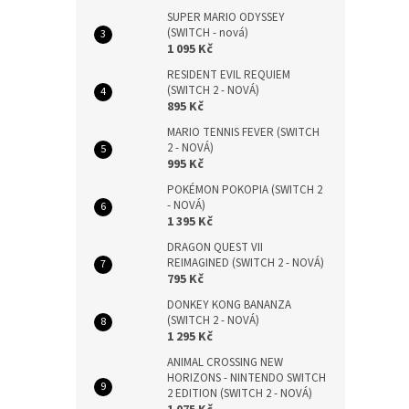
SUPER MARIO ODYSSEY
(SWITCH - nová)
1 095 Kč
RESIDENT EVIL REQUIEM
(SWITCH 2 - NOVÁ)
895 Kč
MARIO TENNIS FEVER (SWITCH
2 - NOVÁ)
995 Kč
POKÉMON POKOPIA (SWITCH 2
- NOVÁ)
1 395 Kč
DRAGON QUEST VII
REIMAGINED (SWITCH 2 - NOVÁ)
795 Kč
DONKEY KONG BANANZA
(SWITCH 2 - NOVÁ)
1 295 Kč
ANIMAL CROSSING NEW
HORIZONS - NINTENDO SWITCH
2 EDITION (SWITCH 2 - NOVÁ)