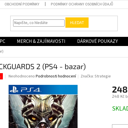
OBCHODNÍ PODMÍNKY
PODMÍNKY OCHRANY OSOBNÍCH ÚDAJŮ
HLEDAT
PC
MERCH & ZAJÍMAVOSTI
DÁRKOVÉ POUKAZY
r)
CKGUARDS 2 (PS4 - bazar)
Průměrné
Neohodnoceno
Podrobnosti hodnocení
Značka:
Strategie
.
hodnocení
produktu
248
je
248 Kč 
0,0
z
Měrná
SKLA
5
cena:
hvězdiček.