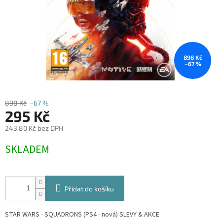
898 Kč
–67 %
898 Kč
–67 %
295 Kč
243,80 Kč bez DPH
Měrná
SKLADEM
cena:
Přidat do košíku
STAR WARS - SQUADRONS (PS4 - nová)
SLEVY & AKCE