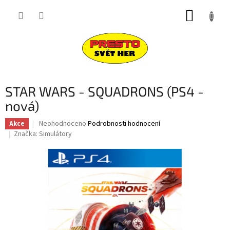
Přejít
NÁKUP
na
obsah
KOŠÍK
STAR WARS - SQUADRONS (PS4 -
nová)
Průměrné
Neohodnoceno
Podrobnosti hodnocení
Akce
hodnocení
Značka:
Simulátory
produktu
je
0,0
z
5
hvězdiček.