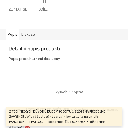
ZEPTAT SE
SDÍLET
Popis
Diskuze
Detailní popis produktu
Popis produktu není dostupný
Z
á
Vytvořil Shoptet
p
a
t
Copyright 2026
PRESTO SVĚT HER -
. Všechna práva vyhrazena.
í
Z TECHNICKÝCH DŮVODŮ BUDE V SOBOTU 1.8.2026 NA PRODEJNĚ
ZAVŘENO! V případě dotazů nás prosím kontaktujte na email:
ESHOP@HRYPRESTO.CZ nebo na mob. číslo 605 926 573. děkujeme.