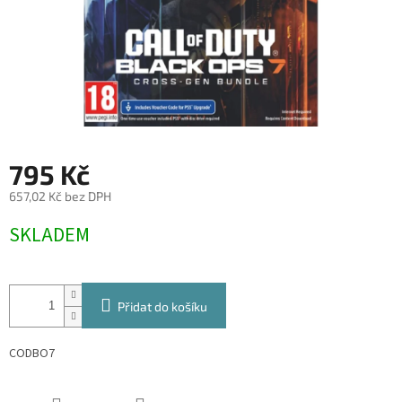
795 Kč
657,02 Kč bez DPH
Měrná
SKLADEM
cena:
Přidat do košíku
CODBO7