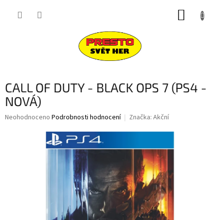
Přejít
NÁKUP
na
obsah
KOŠÍK
CALL OF DUTY - BLACK OPS 7 (PS4 -
NOVÁ)
Průměrné
Neohodnoceno
Podrobnosti hodnocení
Značka:
Akční
hodnocení
produktu
je
0,0
z
5
hvězdiček.