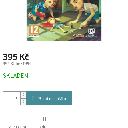
395 Kč
395 Kč bez DPH
Měrná
SKLADEM
cena:
Přidat do košíku
ZEPTAT SE
SDÍLET