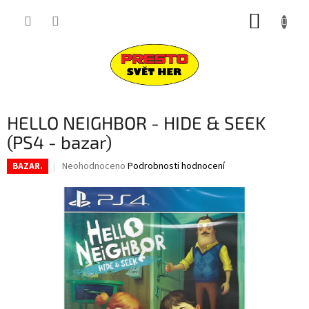
Přejít
NÁKUP
na
obsah
KOŠÍK
HELLO NEIGHBOR - HIDE & SEEK
(PS4 - bazar)
Průměrné
Neohodnoceno
Podrobnosti hodnocení
BAZAR.
hodnocení
produktu
je
0,0
z
5
hvězdiček.