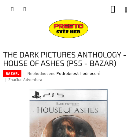
Přejít
NÁKUP
na
obsah
KOŠÍK
THE DARK PICTURES ANTHOLOGY -
HOUSE OF ASHES (PS5 - BAZAR)
Průměrné
Neohodnoceno
Podrobnosti hodnocení
BAZAR.
hodnocení
Značka:
Adventura
produktu
je
0,0
z
5
hvězdiček.