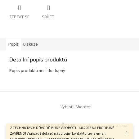
ZEPTAT SE
SDÍLET
Popis
Diskuze
Detailní popis produktu
Popis produktu není dostupný
Z
á
Vytvořil Shoptet
p
a
t
Copyright 2026
PRESTO SVĚT HER -
. Všechna práva vyhrazena.
í
Z TECHNICKÝCH DŮVODŮ BUDE V SOBOTU 1.8.2026 NA PRODEJNĚ
ZAVŘENO! V případě dotazů nás prosím kontaktujte na email: